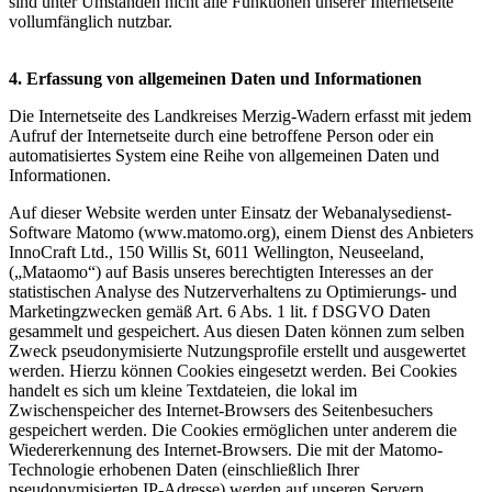
sind unter Umständen nicht alle Funktionen unserer Internetseite
vollumfänglich nutzbar.
4. Erfassung von allgemeinen Daten und Informationen
Die Internetseite des Landkreises Merzig-Wadern erfasst mit jedem
Aufruf der Internetseite durch eine betroffene Person oder ein
automatisiertes System eine Reihe von allgemeinen Daten und
Informationen.
Auf dieser Website werden unter Einsatz der Webanalysedienst-
Software Matomo (www.matomo.org), einem Dienst des Anbieters
InnoCraft Ltd., 150 Willis St, 6011 Wellington, Neuseeland,
(„Mataomo“) auf Basis unseres berechtigten Interesses an der
statistischen Analyse des Nutzerverhaltens zu Optimierungs- und
Marketingzwecken gemäß Art. 6 Abs. 1 lit. f DSGVO Daten
gesammelt und gespeichert. Aus diesen Daten können zum selben
Zweck pseudonymisierte Nutzungsprofile erstellt und ausgewertet
werden. Hierzu können Cookies eingesetzt werden. Bei Cookies
handelt es sich um kleine Textdateien, die lokal im
Zwischenspeicher des Internet-Browsers des Seitenbesuchers
gespeichert werden. Die Cookies ermöglichen unter anderem die
Wiedererkennung des Internet-Browsers. Die mit der Matomo-
Technologie erhobenen Daten (einschließlich Ihrer
pseudonymisierten IP-Adresse) werden auf unseren Servern