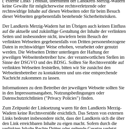
("externe Links") enthält, übernimmt der Landkreis Merzig-Wadern
keine Gewähr für möglicherweise rechtsverletzende oder
rechtswidrige Inhalte auf diesen Webseiten oder für beim Besuch
dieser Webseiten gegebenenfalls bestehende Sicherheitsrisiken.
Der Landkreis Merzig-Wadern hat im Übrigen auch keinen Einfluss
auf die aktuelle und zukünftige Gestaltung der Inhalte der verlinkten
Seiten und insbesondere nicht, inwiefern beim Besuch der
verlinkten Webseiten gegebenenfalls von Dritten personenbezogene
Daten in rechtswidriger Weise erhoben, verarbeitet oder genutzt
werden. Die Webseiten Dritter unterliegen der Haftung der
jeweiligen Webseitenbetreiber bzw. der verantwortlichen Stellen im
Sinne der DSGVO und des BDSG. Sollten Sie Rechtsverstöße auf
verlinkten Webseiten feststellen, bitten wir Sie zunächst den
Webseitenbetreiber zu kontaktieren und uns eine entsprechende
Nachricht zukommen zu lassen.
Informationen zu dem Betreiber der jeweiligen Webseite sollten Sie
in den Impressumsangaben, Nutzungsbedingungen oder
Datenschutzrichtlinien ("Privacy Policies") finden.
Zum Zeitpunkt der Linksetzung waren für den Landkreis Merzig-
Wadern keine Rechtsverstöße ersichtlich. Das Setzen von externen
Links bedeutet insbesondere nicht, dass der Landkreis sich die über
den Link erreichbaren Inhalte zu eigen macht. Sofern durch die
verlinkten Inhalte Rechte Dritter oder geltende Gesetze verletzt