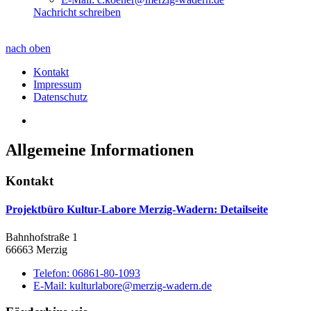
Nachricht schreiben
nach oben
Kontakt
Impressum
Datenschutz
Allgemeine Informationen
Kontakt
Projektbüro Kultur-Labore Merzig-Wadern
: Detailseite
Bahnhofstraße 1
66663 Merzig
Telefon:
06861-80-1093
E-Mail:
kulturlabore@merzig-wadern.de